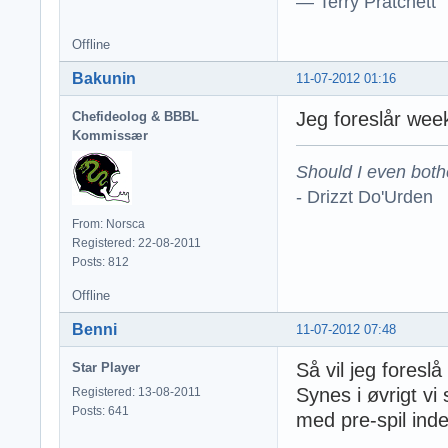
― Terry Pratchett
Offline
Bakunin
11-07-2012 01:16
Jeg foreslår wee
Chefideolog & BBBL
Kommissær
Should I even both
- Drizzt Do'Urden
From: Norsca
Registered: 22-08-2011
Posts: 812
Offline
Benni
11-07-2012 07:48
Så vil jeg foresl
Star Player
Synes i øvrigt vi
Registered: 13-08-2011
Posts: 641
med pre-spil ind