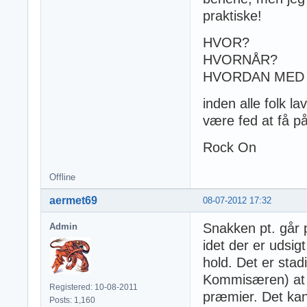
praktiske!
HVOR?
HVORNÅR?
HVORDAN MED
inden alle folk l
være fed at få på
Rock On
Offline
aermet69
08-07-2012 17:32
Snakken pt. går 
Admin
idet der er udsi
hold. Det er sta
Kommisæren) at b
Registered: 10-08-2011
præmier. Det kan
Posts: 1,160