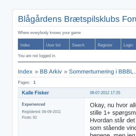
Blågårdens Brætspilsklubs Fo
Where everybody knows your game
Index
User list
Search
Register
Login
You are not logged in.
Index
»
BB Arkiv
»
Sommerturnering i BBBL.
Pages:
1
Kalle Fisker
08-07-2012 17:25
Okay, nu hvor alle
Experienced
stille 1+ spørgsm
Registered: 06-09-2011
Posts: 92
Hvordan står det
som stående vinde
benene, men jeg t