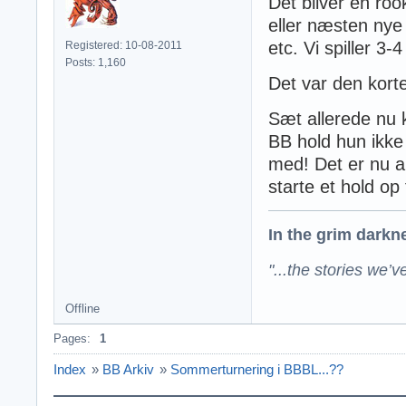
Det bliver en roo
eller næsten nye 
etc. Vi spiller 3-4
Registered: 10-08-2011
Posts: 1,160
Det var den korte
Sæt allerede nu 
BB hold hun ikke h
med! Det er nu a
starte et hold op t
In the grim darknes
"...the stories we’v
Offline
Pages:
1
Index
»
BB Arkiv
»
Sommerturnering i BBBL...??