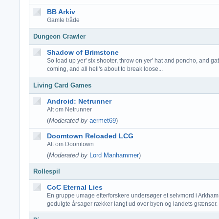
BB Arkiv
Gamle tråde
Dungeon Crawler
Shadow of Brimstone
So load up yer' six shooter, throw on yer' hat and poncho, and ga
coming, and all hell's about to break loose...
Living Card Games
Android: Netrunner
Alt om Netrunner
(
Moderated by
aermet69
)
Doomtown Reloaded LCG
Alt om Doomtown
(
Moderated by
Lord Manhammer
)
Rollespil
CoC Eternal Lies
En gruppe umage efterforskere undersøger et selvmord i Arkhams
gedulgte årsager rækker langt ud over byen og landets grænser.