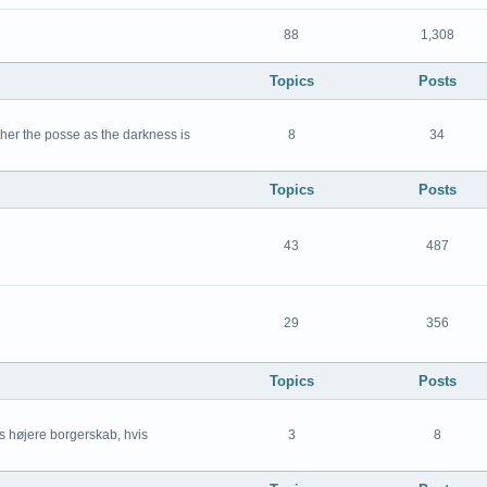
88
1,308
Topics
Posts
ther the posse as the darkness is
8
34
Topics
Posts
43
487
29
356
Topics
Posts
 højere borgerskab, hvis
3
8