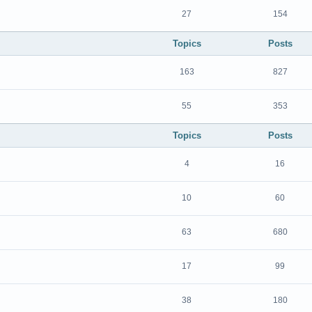
27
154
Topics
Posts
163
827
55
353
Topics
Posts
4
16
10
60
63
680
17
99
38
180