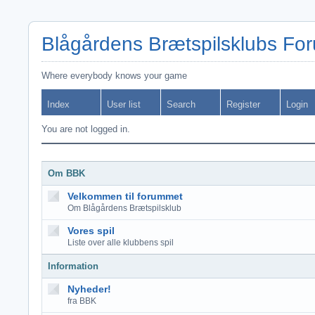
Blågårdens Brætspilsklubs Fo
Where everybody knows your game
Index
User list
Search
Register
Login
You are not logged in.
Om BBK
Velkommen til forummet
Om Blågårdens Brætspilsklub
Vores spil
Liste over alle klubbens spil
Information
Nyheder!
fra BBK