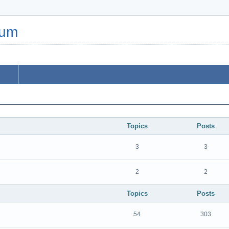
rum
Topics
Posts
3
3
2
2
Topics
Posts
54
303